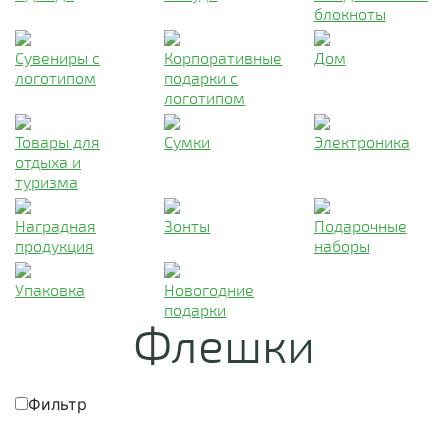
блокноты
Сувениры с
Корпоративные
Дом
логотипом
подарки с
логотипом
Товары для
Сумки
Электроника
отдыха и
туризма
Наградная
Зонты
Подарочные
продукция
наборы
Упаковка
Новогодние
подарки
Флешки
Фильтр