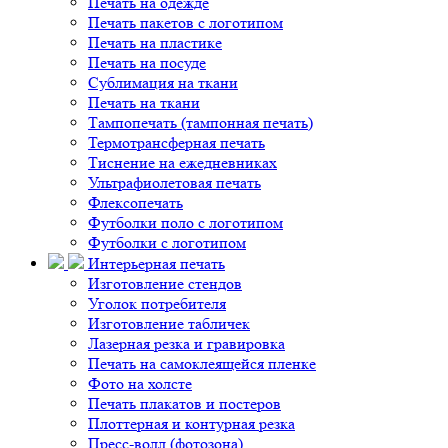
Печать на одежде
Печать пакетов с логотипом
Печать на пластике
Печать на посуде
Сублимация на ткани
Печать на ткани
Тампопечать (тампонная печать)
Термотрансферная печать
Тиснение на ежедневниках
Ультрафиолетовая печать
Флексопечать
Футболки поло с логотипом
Футболки с логотипом
Интерьерная печать
Изготовление стендов
Уголок потребителя
Изготовление табличек
Лазерная резка и гравировка
Печать на самоклеящейся пленке
Фото на холсте
Печать плакатов и постеров
Плоттерная и контурная резка
Пресс-волл (фотозона)