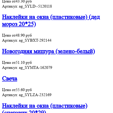
Цена от
43.30
руб
Артикул:
ag_SYLD--5120118
Наклейки на окна (пластиковые) (дед
мороз 20*25)
Цена от
48.90
руб
Артикул:
ag_SYBXT-292144
Новогодняя мишура (зелено-белый)
Цена от
51.10
руб
Артикул:
ag_SYMTA-162079
Свеча
Цена от
55.60
руб
Артикул:
ag_SYLZA-232169
Наклейки на окна (пластиковые)
(снеговик 20*29)