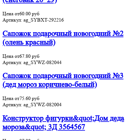
Цена от
60.00
руб
Артикул:
ag_SYBXT-292216
Сапожок подарочный новогодний №2
(олень красный)
Цена от
67.80
руб
Артикул:
ag_SYWZ-082044
Сапожок подарочный новогодний №3
(дед мороз коричнево-белый)
Цена от
75.60
руб
Артикул:
ag_SYWZ-082004
Конструктор фигурки&quot;Дом деда
мороза&quot; 3Д 3564567