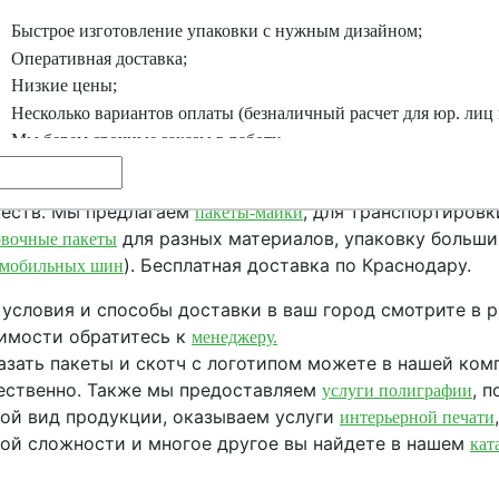
Быстрое изготовление упаковки с нужным дизайном;
Оперативная доставка;
Низкие цены;
Несколько вариантов оплаты (безналичный расчет для юр. лиц
Мы берем срочные заказы в работу.
 изготовления товара мы применяем безопасные мате
еств. Мы предлагаем
, для транспортировк
пакеты-майки
для разных материалов, упаковку больши
овочные пакеты
). Бесплатная доставка по Краснодару.
омобильных шин
 условия и способы доставки в ваш город смотрите в 
имости обратитесь к
менеджеру.
азать пакеты и скотч с логотипом можете в нашей ком
ественно. Также мы предоставляем
, 
услуги полиграфии
ой вид продукции, оказываем услуги
интерьерной печати
ой сложности и многое другое вы найдете в нашем
кат