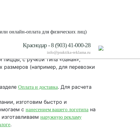
 или онлайн-оплата для физических лиц)
Краснодар - 8 (903) 41-000-28
риалы, не выделяющие вредных
info@praktika-reklama.ru
и пиццы, с ручкой типа «банан»,
х размеров (например, для перевозки
разделе
. Для расчета
Оплата и доставка
пании, изготовим быстро и
помогаем с
на
нанесением вашего логотипа
, изготавливаем
наружную рекламу
.
алоге