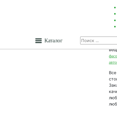
Каталог
Для
вещ
фас
авт
Все
сто
Зак
кач
люб
люб