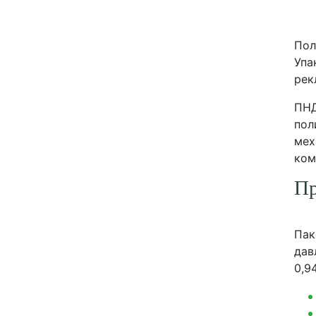
Пол
Упа
рек
ПНД
пол
мех
ком
П
Пак
дав
0,9