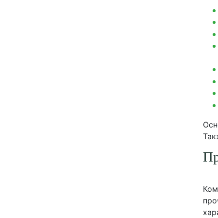
Осн
Так
Пр
Ком
про
хар