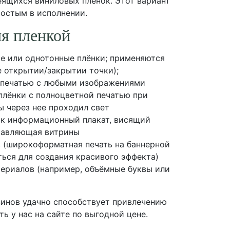
ящихся виниловых плёнок. Этот вариант
ростым в исполнении.
я пленкой
е или однотонные плёнки; применяются
е открытии/закрытии точки);
й печатью с любыми изображениями
лёнки с полноцветной печатью при
бы через нее проходил свет
как информационный плакат, висящий
ставляющая витрины
 (широкоформатная печать на баннерной
ться для создания красивого эффекта)
ериалов (например, объёмные буквы или
инов удачно способствует привлечению
ь у нас на сайте по выгодной цене.