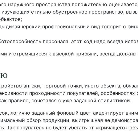
го наружного пространства положительно оцениваетс
 с изучающих стильно обустроенное пространство, вы
бъектов;
дь дизайнерский профессиональный вид говорит о фин
отоспособность персонала, этот ход надо всегда испо
ами и стремящиеся к высокой прибыли, всегда должны
ию
ройство аптеки, торговой точки, иного объекта, обяз
тенсивности проходимости покупателей, особенностях 
ак правило, сочетался с уже заданной стилистикой.
асок, логично заданный фоновый цвет акцентирует вни
ксимальный обзор продукции, выигрышная ее демонстр
. Так покупатель не будет убегать от «кричащего» объ