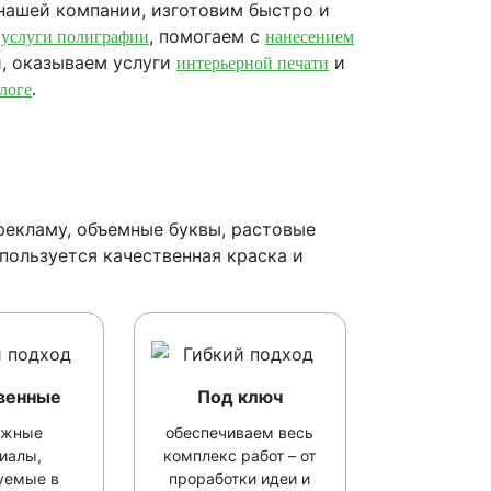
нашей компании, изготовим быстро и
м
, помогаем с
услуги полиграфии
нанесением
, оказываем услуги
и
интерьерной печати
.
логе
рекламу, объемные буквы, растовые
пользуется качественная краска и
венные
Под ключ
ежные
обеспечиваем весь
иалы,
комплекс работ – от
уемые в
проработки идеи и