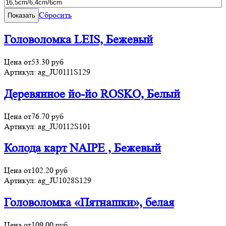
Сбросить
Головоломка LEIS, Бежевый
Цена от
53.30
руб
Артикул:
ag_JU0111S129
Деревянное йо-йо ROSKO, Белый
Цена от
76.70
руб
Артикул:
ag_JU0112S101
Колода карт NAIPE , Бежевый
Цена от
102.20
руб
Артикул:
ag_JU1028S129
Головоломка «Пятнашки», белая
Цена от
109.00
руб