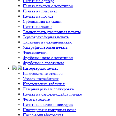
Печать на одежде
Печать пакетов с логотипом
Печать на пластике
Печать на посуде
Сублимация на ткани
Печать на ткани
Тампопечать (тампонная печать)
Термотрансферная печать
Тиснение на ежедневниках
Ультрафиолетовая печать
Флексопечать
Футболки поло с логотипом
Футболки с логотипом
Интерьерная печать
Изготовление стендов
Уголок потребителя
Изготовление табличек
Лазерная резка и гравировка
Печать на самоклеящейся пленке
Фото на холсте
Печать плакатов и постеров
Плоттерная и контурная резка
Пресс-волл (фотозона)