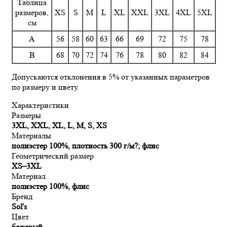
Таблица
размеров,
XS
S
M
L
XL
XXL
3XL
4XL
5XL
см
A
56
58
60
63
66
69
72
75
78
B
68
70
72
74
76
78
80
82
84
Допускаются отклонения в 5% от указанных параметров
по размеру и цвету.
Характеристики
Размеры
3XL, XXL, XL, L, M, S, XS
Материалы
полиэстер 100%, плотность 300 г/м?; флис
Геометрический размер
XS–3XL
Материал
полиэстер 100%, флис
Бренд
Sol's
Цвет
бежевый