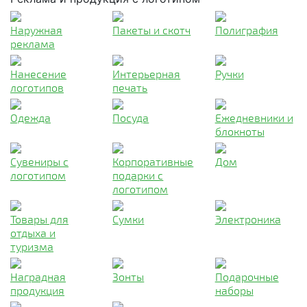
Наружная
Пакеты и скотч
Полиграфия
реклама
Нанесение
Интерьерная
Ручки
логотипов
печать
Одежда
Посуда
Ежедневники и
блокноты
Сувениры с
Корпоративные
Дом
логотипом
подарки с
логотипом
Товары для
Сумки
Электроника
отдыха и
туризма
Наградная
Зонты
Подарочные
продукция
наборы