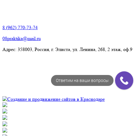
Элиста:
8 (962) 770-73-74
08praktika@mail.ru
Адрес:​ 358003, Россия, г. Элиста, ул. Ленина, 268, 2 этаж, оф.9
Ответим на ваши вопросы
© Рекламно-производственная компания "Практика" 2009-
2026 Все права защищены