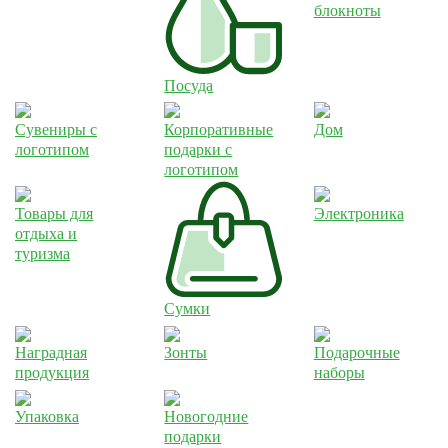
блокноты
Посуда
Сувениры с
Корпоративные
Дом
логотипом
подарки с
логотипом
Товары для
Электроника
отдыха и
туризма
Сумки
Наградная
Зонты
Подарочные
продукция
наборы
Упаковка
Новогодние
подарки