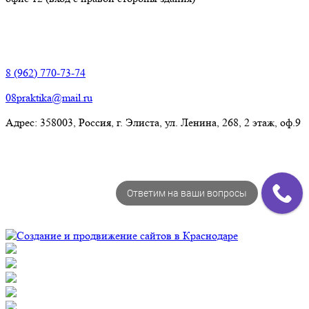
Элиста:
8 (962) 770-73-74
08praktika@mail.ru
Адрес:​ 358003, Россия, г. Элиста, ул. Ленина, 268, 2 этаж, оф.9
Ответим на ваши вопросы
© Рекламно-производственная компания "Практика" 2009-
2026 Все права защищены