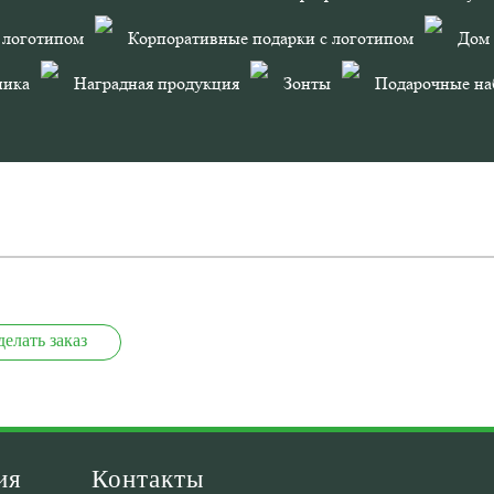
 логотипом
Корпоративные подарки с логотипом
Дом
ника
Наградная продукция
Зонты
Подарочные на
ХАРАКТЕ
ротный на 90 градусов. Стержень легко поменять.
Размеры
14 см х 0
Материалы
Пласт
Цвет
Салатовый
делать заказ
ия
Контакты