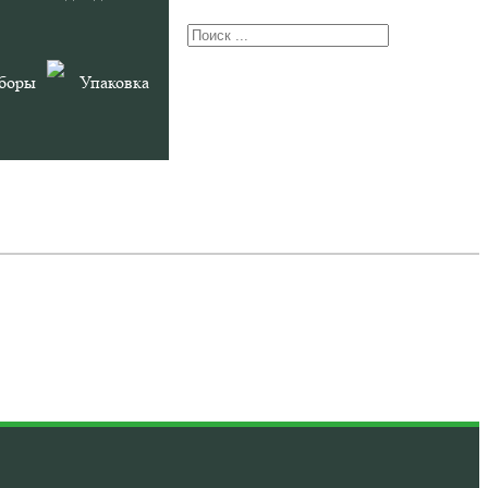
боры
Упаковка
РИСТИКИ
 см х 1 см
ик/soft-touch