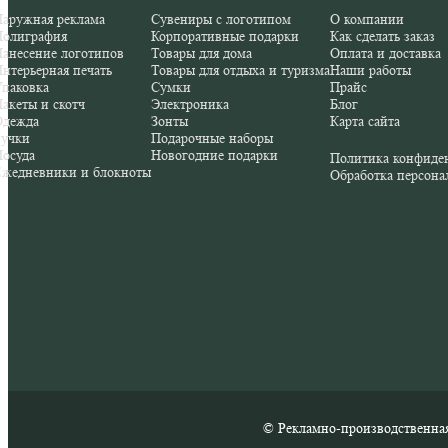
аружная реклама
Сувениры с логотипом
О компании
Полиграфия
Корпоративные подарки
Как сделать заказ
анесение логотипов
Товары для дома
Оплата и доставка
нтерьерная печать
Товары для отдыха и туризма
Наши работы
паковка
Сумки
Прайс
акеты и скотч
Электроника
Блог
Одежда
Зонты
Карта сайта
Ручки
Подарочные наборы
осуда
Новогодние подарки
Политика конфиде
Ежедневники и блокноты
Обработка персона
© Рекламно-производственная