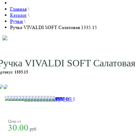
Главная
\
Каталог
\
Ручки
\
Ручка VIVALDI SOFT Салатовая 1335.15
Ручка VIVALDI SOFT Салатовая 
ртикул:
1335.15
Цена от
30.00
руб