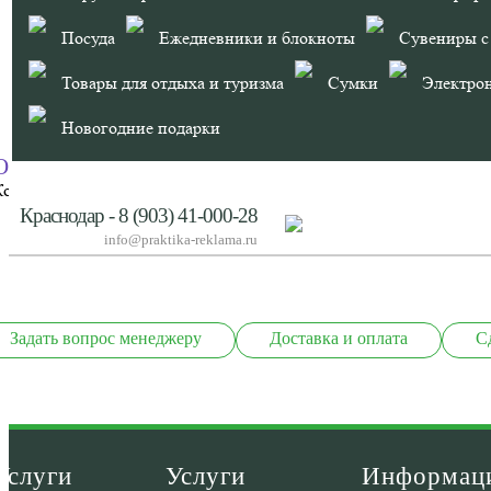
Посуда
Ежедневники и блокноты
Сувениры с
Товары для отдыха и туризма
Сумки
Электро
Новогодние подарки
ОПИСАНИЕ
Корпус с покрытием soft-touch (софт-тач). Механизм ручки: пово
Краснодар - 8 (903) 41-000-28
info@praktika-reklama.ru
Задать вопрос менеджеру
Доставка и оплата
С
Услуги
Услуги
Информац