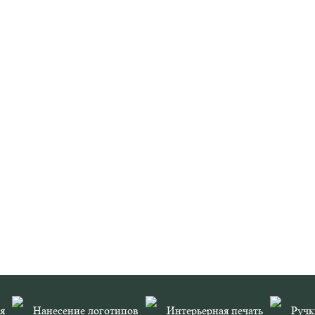
я
Нанесение логотипов
Интерьерная печать
Ручк