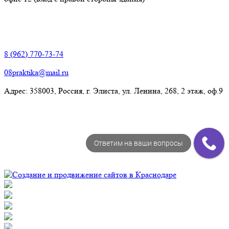
Элиста:
8 (962) 770-73-74
08praktika@mail.ru
Адрес:​ 358003, Россия, г. Элиста, ул. Ленина, 268, 2 этаж, оф.9
Ответим на ваши вопросы
© Рекламно-производственная компания "Практика" 2009-
2026 Все права защищены