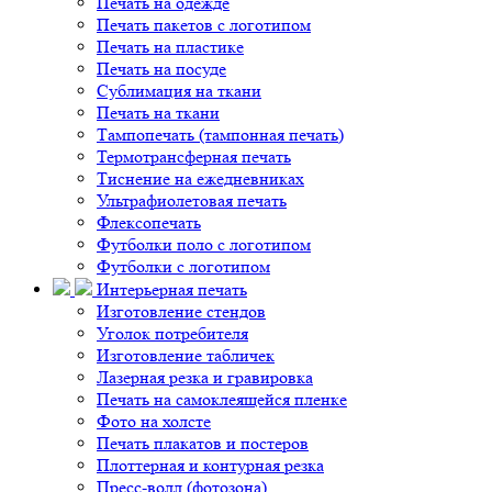
Печать на одежде
Печать пакетов с логотипом
Печать на пластике
Печать на посуде
Сублимация на ткани
Печать на ткани
Тампопечать (тампонная печать)
Термотрансферная печать
Тиснение на ежедневниках
Ультрафиолетовая печать
Флексопечать
Футболки поло с логотипом
Футболки с логотипом
Интерьерная печать
Изготовление стендов
Уголок потребителя
Изготовление табличек
Лазерная резка и гравировка
Печать на самоклеящейся пленке
Фото на холсте
Печать плакатов и постеров
Плоттерная и контурная резка
Пресс-волл (фотозона)